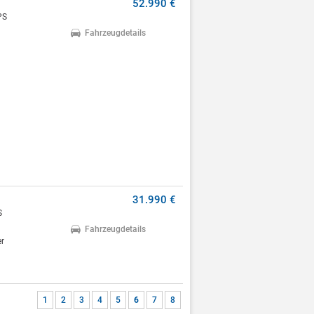
52.990 €
PS
Fahrzeugdetails
31.990 €
S
Fahrzeugdetails
er
1
2
3
4
5
6
7
8