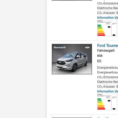
CO₂-Emissione
Elektrische Re
CO₂-Klassen: B
Information ü
Ford Tourne
Fahrzeugart:
KM:
EZ:
Energieverbra
Energieverbrau
CO₂-Emissione
Elektrische Re
CO₂-Klassen: B
Information ü