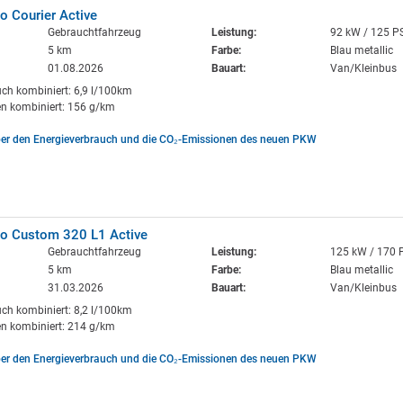
o Courier Active
Gebrauchtfahrzeug
Leistung:
92 kW / 125 P
5 km
Farbe:
Blau metallic
01.08.2026
Bauart:
Van/Kleinbus
uch kombiniert: 6,9 l/100km
n kombiniert: 156 g/km
ber den Energieverbrauch und die CO₂-Emissionen des neuen PKW
eo Custom 320 L1 Active
Gebrauchtfahrzeug
Leistung:
125 kW / 170 
5 km
Farbe:
Blau metallic
31.03.2026
Bauart:
Van/Kleinbus
uch kombiniert: 8,2 l/100km
n kombiniert: 214 g/km
ber den Energieverbrauch und die CO₂-Emissionen des neuen PKW