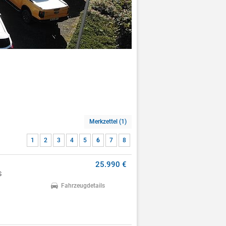
Merkzettel (1)
1
2
3
4
5
6
7
8
25.990 €
S
Fahrzeugdetails