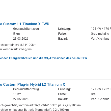
eo Custom L1 Titanium X FWD
Gebrauchtfahrzeug
Leistung:
125 kW / 170 
5 km
Farbe:
Grau metallic
23.03.2026
Bauart:
Van/Kleinbus
uch kombiniert: 8,2 l/100km
n kombiniert: 214 g/km
ber den Energieverbrauch und die CO₂-Emissionen des neuen PKW
o Custom Plug-in Hybrid L2 Titanium X
Gebrauchtfahrzeug
Leistung:
171 kW / 232 
10 km
Farbe:
Grau
22.05.2026
Bauart:
Van/Kleinbus
uch gewichtet, kombiniert: 26,2 kWh/100km plus 2,9 l/100km
ch bei entladener Batterie (kombiniert): 9,2 l/100km