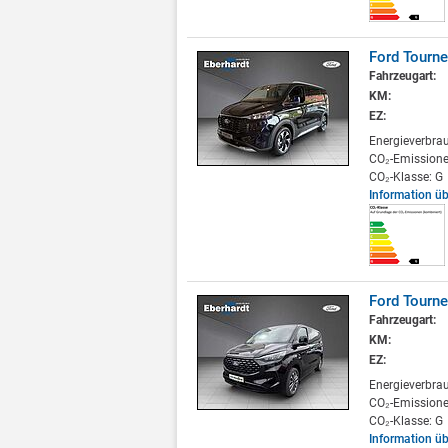
Ford Tourn
Fahrzeugart:
KM:
EZ:
Energieverbra
CO₂-Emissione
CO₂-Klasse: G
Information ü
Ford Tourn
Fahrzeugart:
KM:
EZ:
Energieverbra
CO₂-Emissione
CO₂-Klasse: G
Information ü