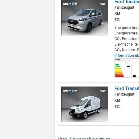
Ford Tourne
Fahrzeugart:
KM:
EZ:
Energieverbra
Energieverbrau
CO₂-Emissione
Elektrische Re
CO₂-Klassen: B
Information ü
Ford Transi
Fahrzeugart:
KM:
EZ: