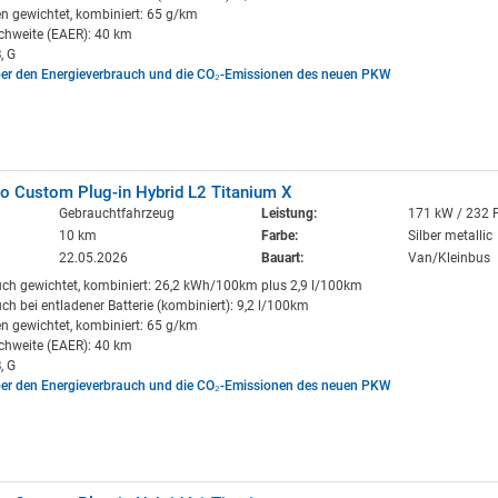
n gewichtet, kombiniert: 65 g/km
ichweite (EAER): 40 km
, G
ber den Energieverbrauch und die CO₂-Emissionen des neuen PKW
o Custom Plug-in Hybrid L2 Titanium X
Gebrauchtfahrzeug
Leistung:
171 kW / 232 
10 km
Farbe:
Silber metallic
22.05.2026
Bauart:
Van/Kleinbus
uch gewichtet, kombiniert: 26,2 kWh/100km plus 2,9 l/100km
ch bei entladener Batterie (kombiniert): 9,2 l/100km
n gewichtet, kombiniert: 65 g/km
ichweite (EAER): 40 km
, G
ber den Energieverbrauch und die CO₂-Emissionen des neuen PKW