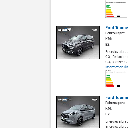
Ford Tourn
Fahrzeugart:
KM:
EZ:
Energieverbra
CO₂-Emissione
CO₂-Klasse: G
Information ü
Ford Tourne
Fahrzeugart:
KM:
EZ:
Energieverbra
Energieverbrau