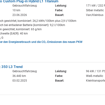
o Custom Plug-in Hybrid L1 Titanium
Gebrauchtfahrzeug
Leistung:
171 kW / 232 
10 km
Farbe:
Silber metallic
23.06.2026
Bauart:
Van/Kleinbus
uch gewichtet, kombiniert: 26,2 kWh/100km plus 2,9 l/100km
ch bei entladener Batterie (kombiniert): 9,2 l/100km
n gewichtet, kombiniert: 65 g/km
ichweite (EAER): 40 km
, G
ber den Energieverbrauch und die CO₂-Emissionen des neuen PKW
t 350 L3 Trend
Gebrauchtfahrzeug
Leistung:
96 kW / 131 P
36.440 km
Farbe:
Weiß metallic
03.02.2025
Bauart:
Kleintransport