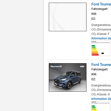
Ford Tourne
Fahrzeugart:
KM:
EZ:
Energieverbra
CO₂-Emissione
CO₂-Klasse: F
Information ü
Ford Tourn
Fahrzeugart:
KM:
EZ:
Energieverbra
CO₂-Emissione
CO₂-Klasse: G
Information ü