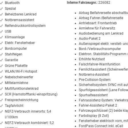
Interne Fahrzeugnr.:
226082
Bluetooth
Spezial
Airbag Beifahrerseite abschaltb
Beheizbares Lenkrad
Airbag Fahrer-/Beifahrerseite
Notbremsassistent
Antriebsart: Frontantrieb
Reifendruckkontrollsystem
Armlehne für Fahrersitz
USB
Audiobedienung am Lenkrad
Klimaanlage
Audio-Paket 2
Elektr. Fensterheber
Außenspiegel elektr. verstell- un
Bordcomputer
Bord-/Verbrauchscomputer
Elektron. Stabilitäts-Programm
Stahlfelgen
Erhöhte Nutzlast
Garantie
Falschfahrer-Warnfunktion
Grüne Plakette
Fernlichtassistent (Scheinwerf
WLAN/Wi-Fi Hotspot
Notbrems-Assistent
Nebelscheinwerfer
Pre-Collision-System
Mittelarmlehne
Sicherheitssystem SYNC mit a
Multifunktionslenkrad
Spurfolgeassistent (Lane Follow
SCR (Harnstofftank/-einspritzung)
Spurhalteassistent
Freisprecheinrichtung
Fahrassistenz-System: Verkehrs
Fahrer-Assistenz-Paket 2
Tagfahrlicht
Fahrzeugschlüssel (2) beide kl
NEFZ-Verbrauch innerorts: 5,4
Farbdisplay (8 Zoll)
l/100km
Fensterheber elektrisch vorn, m
NEFZ-Verbrauch kombiniert: 5,2
FordPass Connect inkl. eCall