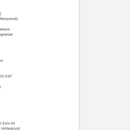
)
 (Tempomat)
deraum
Begrenzer
ks
TDCi KAT
n
m Euro 6d
n Hintergrund