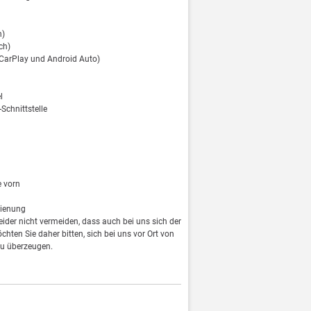
h)
ch)
 CarPlay und Android Auto)
l
Schnittstelle
e vorn
dienung
leider nicht vermeiden, dass auch bei uns sich der
öchten Sie daher bitten, sich bei uns vor Ort von
u überzeugen.