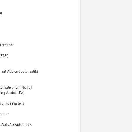
ar
d heizbar
 (ESP)
er mit Abblendautomatik)
utomatischem Notruf
ing Assist, LFA)
schildassistent
appbar
it Auf-/Ab-Automatik