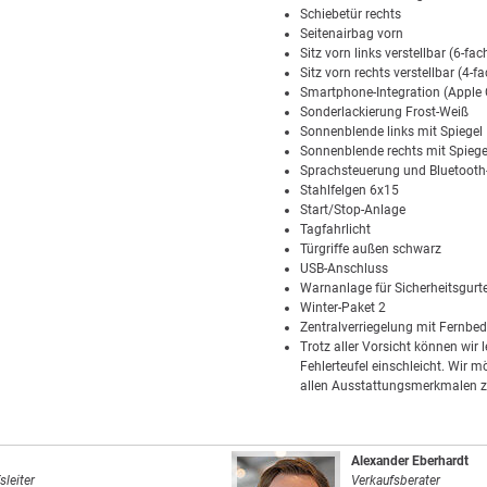
Schiebetür rechts
Seitenairbag vorn
Sitz vorn links verstellbar (6-fac
Sitz vorn rechts verstellbar (4-fa
Smartphone-Integration (Apple
Sonderlackierung Frost-Weiß
Sonnenblende links mit Spiegel
Sonnenblende rechts mit Spiege
Sprachsteuerung und Bluetooth-
Stahlfelgen 6x15
Start/Stop-Anlage
Tagfahrlicht
Türgriffe außen schwarz
USB-Anschluss
Warnanlage für Sicherheitsgurt
Winter-Paket 2
Zentralverriegelung mit Fernbe
Trotz aller Vorsicht können wir 
Fehlerteufel einschleicht. Wir m
allen Ausstattungsmerkmalen z
Alexander Eberhardt
sleiter
Verkaufsberater