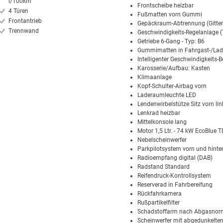
l/100km
Frontscheibe heizbar
4 Türen
Fußmatten vorn Gummi
Frontantrieb
Gepäckraum-Abtrennung (Gitter
Trennwand
Geschwindigkeits-Regelanlage
Getriebe 6-Gang - Typ: B6
Gummimatten in Fahrgast-/La
Intelligenter Geschwindigkeits-
Karosserie/Aufbau: Kasten
Klimaanlage
Kopf-Schulter-Airbag vorn
Laderaumleuchte LED
Lendenwirbelstütze Sitz vorn lin
Lenkrad heizbar
Mittelkonsole lang
Motor 1,5 Ltr. - 74 kW EcoBlue 
Nebelscheinwerfer
Parkpilotsystem vorn und hinte
Radioempfang digital (DAB)
Radstand Standard
Reifendruck-Kontrollsystem
Reserverad in Fahrbereifung
Rückfahrkamera
Rußpartikelfilter
Schadstoffarm nach Abgasnor
Scheinwerfer mit abgedunkelte