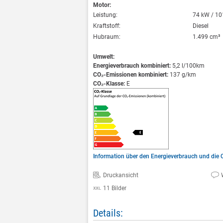
Motor:
Leistung:
74 kW / 10
Kraftstoff:
Diesel
Hubraum:
1.499 cm³
Umwelt:
Energieverbrauch kombiniert:
5,2 l/100km
CO₂-Emissionen kombiniert:
137 g/km
CO₂-Klasse:
E
Information über den Energieverbrauch und di
Druckansicht
11 Bilder
Details: