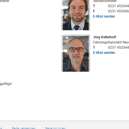
sleiter
Verkaufsberater
T
0231 452044
F
0231 453006
E-Mail senden
Jörg Kellerhoff
Fahrzeugdisponent Neu
T
0231 452044
E-Mail senden
ugpflege
Bs
Seite versenden
Seite drucken