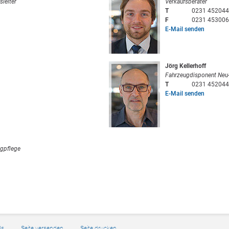
sleiter
Verkaufsberater
T
0231 452044
F
0231 453006
E-Mail senden
Jörg Kellerhoff
Fahrzeugdisponent Neu
T
0231 452044
E-Mail senden
ugpflege
Bs
Seite versenden
Seite drucken