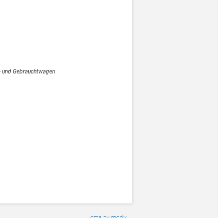
- und Gebrauchtwagen
cms by modix