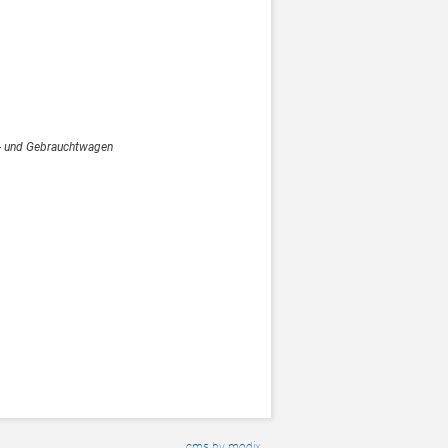
- und Gebrauchtwagen
cms by modix