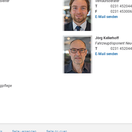
sleiter
Verkaufsberater
T
0231 452044
F
0231 453006
E-Mail senden
Jörg Kellerhoff
Fahrzeugdisponent Neu
T
0231 452044
E-Mail senden
ugpflege
Bs
Seite versenden
Seite drucken