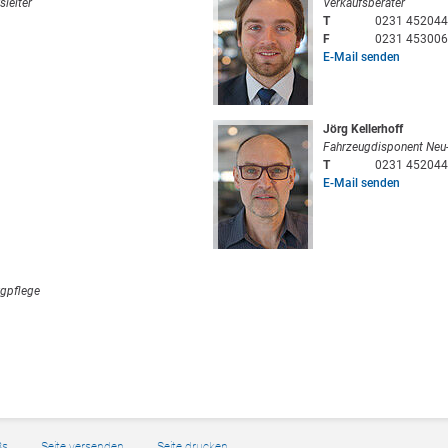
sleiter
Verkaufsberater
T
0231 452044
F
0231 453006
E-Mail senden
Jörg Kellerhoff
Fahrzeugdisponent Neu
T
0231 452044
E-Mail senden
ugpflege
Bs
Seite versenden
Seite drucken