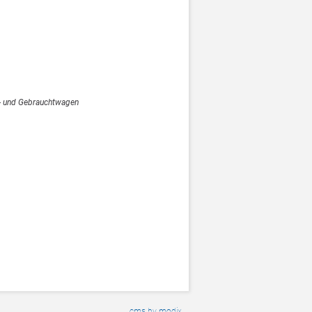
- und Gebrauchtwagen
cms by modix