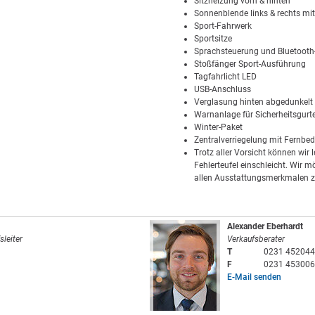
Sitzheizung vorn & hinten
Sonnenblende links & rechts mit
Sport-Fahrwerk
Sportsitze
Sprachsteuerung und Bluetooth-
Stoßfänger Sport-Ausführung
Tagfahrlicht LED
USB-Anschluss
Verglasung hinten abgedunkelt 
Warnanlage für Sicherheitsgurte
Winter-Paket
Zentralverriegelung mit Fernbe
Trotz aller Vorsicht können wir 
Fehlerteufel einschleicht. Wir m
allen Ausstattungsmerkmalen z
Alexander Eberhardt
sleiter
Verkaufsberater
T
0231 452044
F
0231 453006
E-Mail senden