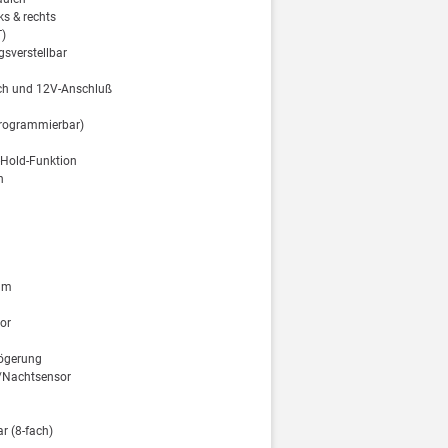
ks & rechts
T)
gsverstellbar
ach und 12V-Anschluß
programmierbar)
-Hold-Funktion
n
ium
or
zögerung
-/Nachtsensor
ar (8-fach)