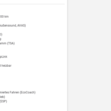
.000 km
(Außensound, AVAS)
D)
g
ramm (TSA)
pLink
d heizbar
miertes Fahren (EcoCoach)
ieb)
 (ESP)