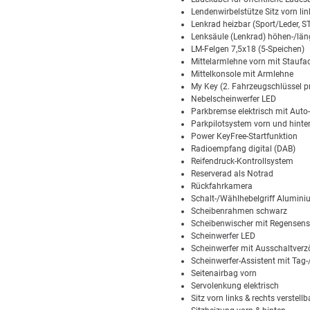
Lendenwirbelstütze Sitz vorn lin
Lenkrad heizbar (Sport/Leder, S
Lenksäule (Lenkrad) höhen-/län
LM-Felgen 7,5x18 (5-Speichen)
Mittelarmlehne vorn mit Stauf
Mittelkonsole mit Armlehne
My Key (2. Fahrzeugschlüssel 
Nebelscheinwerfer LED
Parkbremse elektrisch mit Auto
Parkpilotsystem vorn und hinte
Power KeyFree-Startfunktion
Radioempfang digital (DAB)
Reifendruck-Kontrollsystem
Reserverad als Notrad
Rückfahrkamera
Schalt-/Wählhebelgriff Alumin
Scheibenrahmen schwarz
Scheibenwischer mit Regensens
Scheinwerfer LED
Scheinwerfer mit Ausschaltver
Scheinwerfer-Assistent mit Tag
Seitenairbag vorn
Servolenkung elektrisch
Sitz vorn links & rechts verstellb