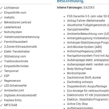
Beschreibung:
Interne Fahrzeugnr.:
EA25X3
Lichtsensor
Einparkhilfe vorn
FGS Garantie 3-5 Jahr oder 50
metallic
Airbag Fahrer-/Beifahrerseite
Beheizbares Lenkrad
Akustischer Fußgängerschutz 
Lederlenkrad
Ganzjahresreifen
Notrufsystem
Ambiente-Beleuchtung vorn (LE
Verkehrszeichenerkennung
Anhängerkupplung Vorbereitun
Fernlichtassistent
Anhänger-Stabilisierungs-Prog
2-Zonen-Klimaautomatik
Anti-Blockier-System (ABS)
Antischlupfregelung (ASR)
Elektr. Fensterheber
Navigationssystem Ford mit Ap
Sitzheizung vorn
Außenspiegel elektr. anklappbar
Traktionskontrolle
Außenspiegel elektr. verstell- un
Einparkhilfe hinten
Body-Styling-Paket
Tempomat
Bordcomputer
ESP
Dachhimmel Stoff, dunkel
Regensensor
Dachreling schwarz
LED-Scheinwerfer
Doppelendrohr Auspuffanlage
Ambiente-Licht
Eco-Anzeige für verbrauchsopti
Elektromotor 97 kW (Hybridantr
Digitales Armaturenbrett
Elektron. Stabilitäts-Programm
Keyless Entry
Active City Stop
MP3/DAB
Auffahrwarnsystem