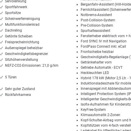
Servolenkung
Berganfahr-Assistent (Hill-Holde
Sportfahrwerk
Fernlichtassistent (Scheinwerf
Sportsitze
Notbrems-Assistent
Scheinwerferreinigung
Post-Collision-System
Multifunktionslenkrad
Pre-Collision-System
Dachreling
Spurhalteassistent
Fensterheber elektrisch vorn + h
Getönte Scheiben
Ford SYNC IV mit Navigation
Freisprecheinrichtung
FordPass Connect inkl. eCall
Außenspiegel beheizbar
Frontscheibe heizbar
Geschwindigkeitsbegrenzer
Geschwindigkeits-Regelanlage
Sitzhöhenverstellung
Getränkehalter vorn
NEFZ-CO2-Emissionen: 21,0 g/km
Getriebe Automatik - ECVT
Heckleuchten LED
5 Türen
Hybrid 178 kW (Motor 2,5 Ltr. -
Induktionsladeschale für mobil
Innenspiegel mit Abblendautom
Sehr guter Zustand
Intelligent Protection System (I
Rückfahrkamera
Intelligenter Geschwindigkeits-
Isofix-Aufnahmen für Kindersitz
KeyFree-System
Klimaautomatik 2-Zonen
Kopf-Schulter-Airbag vorn und 
Kopfstützen vorn 4-fach verstel
Ladekabel für öffentliche Lades