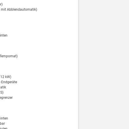
r)
er mit Abblendautomatik)
inten
 (Tempomat)
 112 kW)
e Endgeräte
atik
PS)
Begrenzer
hinten
lbar
äulen