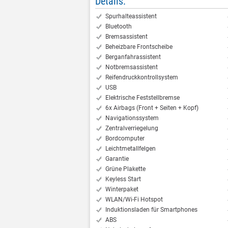
Details:
Spurhalteassistent
Bluetooth
Bremsassistent
Beheizbare Frontscheibe
Berganfahrassistent
Notbremsassistent
Reifendruckkontrollsystem
USB
Elektrische Feststellbremse
6x Airbags (Front + Seiten + Kopf)
Navigationssystem
Zentralverriegelung
Bordcomputer
Leichtmetallfelgen
Garantie
Grüne Plakette
Keyless Start
Winterpaket
WLAN/Wi-Fi Hotspot
Induktionsladen für Smartphones
ABS