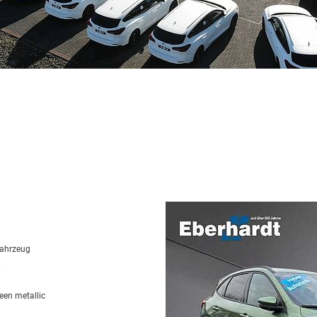
fahrzeug
6
reen
metallic