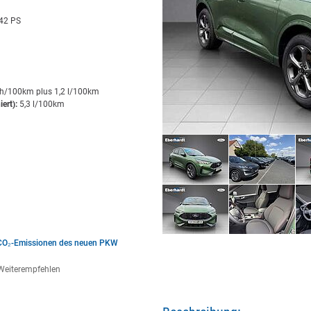
42 PS
h/100km plus 1,2 l/100km
ert):
5,3 l/100km
e CO₂-Emissionen des neuen PKW
Weiterempfehlen