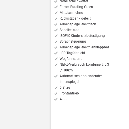
Nebelscheinwerfer
Farbe: Bursting Green
Mittelarmlehne
Rücksitzbank geteilt
Außenspiegel elektrisch
Sportlenkrad
ISOFIX Kindersitzbefestigung
Sprachsteuerung
Außenspiegel elektr. anklappbar
LED-Tagfahrlicht
Wegfahrsperre
NEFZ-Verbrauch kombiniert: 5,3
l/100km
Automatisch abblendender
Innenspiegel
5 Sitze
Frontantrieb
A+++