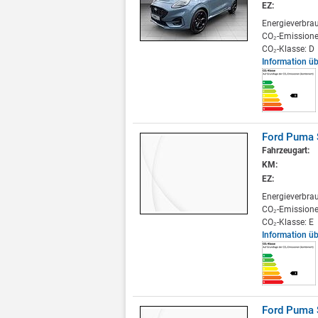
EZ:
Energieverbra
CO₂-Emissione
CO₂-Klasse: D
Information ü
Ford Puma 
Fahrzeugart:
KM:
EZ:
Energieverbra
CO₂-Emissione
CO₂-Klasse: E
Information ü
Ford Puma 