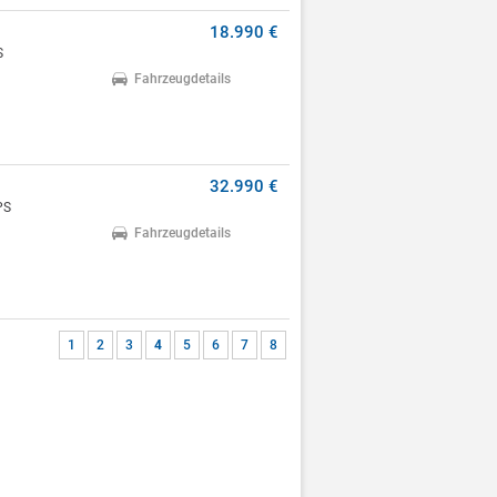
18.990 €
S
Fahrzeugdetails
32.990 €
PS
Fahrzeugdetails
1
2
3
4
5
6
7
8