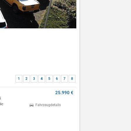
1
2
3
4
5
6
7
8
25.990 €
S
ic
Fahrzeugdetails