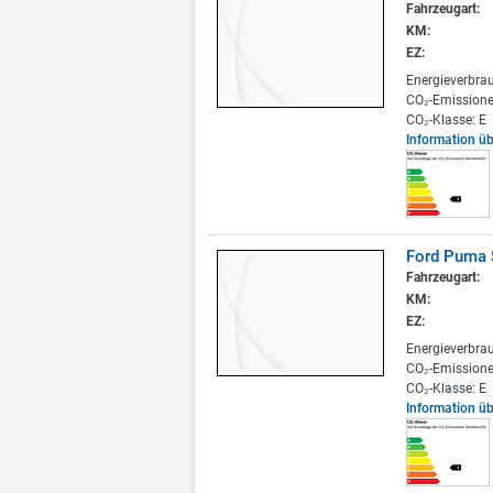
Fahrzeugart:
KM:
EZ:
Energieverbra
CO₂-Emissione
CO₂-Klasse: E
Information ü
Ford Puma 
Fahrzeugart:
KM:
EZ:
Energieverbra
CO₂-Emissione
CO₂-Klasse: E
Information ü