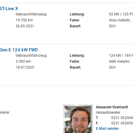
ST-Line X
Gebrauchtfahrzeug
Leistung:
92 kW / 125 P
19.750 km
Farbe:
Grau metallic
26.05.2021
Bauart:
SUV
 Gen-E 124 kW FWD
Gebrauchtfahrzeug
Leistung:
124 kW / 169 
3.500 km
Farbe:
Gelb metallic
18.07.2025
Bauart:
SUV
Alexander Eberhardt
sleiter
Verkaufsberater
T
0231 452044
F
0231 453006
E-Mail senden