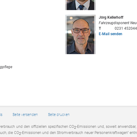
Jörg Kellerhoff
Fahrzeugdisponent Neu
T
0231 452044
E-Mail senden
ugpflege
Bs
Seite versenden
Seite drucken
verbrauch und den offiziellen spezifischen CO
-Emissionen und, soweit anwendbar
2
auch, die CO
-Emissionen und den Stromverbrauch neuer Personenkraftwagen" entn
2