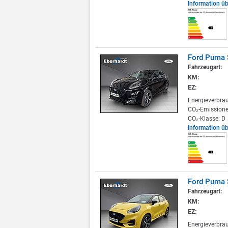
Information ü
Ford Puma 
Fahrzeugart:
KM:
EZ:
Energieverbra
CO₂-Emissione
CO₂-Klasse: D
Information ü
Ford Puma 
Fahrzeugart:
KM:
EZ:
Energieverbra