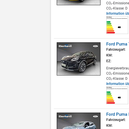
CO₂-Emissione
CO₂-Klasse: D
Information ü
Ford Puma 
Fahrzeugart:
KM:
EZ:
Energieverbra
CO₂-Emissione
CO₂-Klasse: D
Information ü
Ford Puma B
Fahrzeugart:
KM: