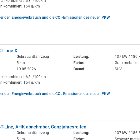
uch kombiniert: 6,8 l/100km
n kombiniert: 154 g/km
ber den Energieverbrauch und die CO₂-Emissionen des neuen PKW
T-Line X
Gebrauchtfahrzeug
Leistung:
137 kW / 186 
5 km
Farbe:
Grau metallic
19.05.2026
Bauart:
SUV
uch kombiniert: 6,8 l/100km
n kombiniert: 154 g/km
ber den Energieverbrauch und die CO₂-Emissionen des neuen PKW
T-Line, AHK abnehmbar, Ganzjahresreifen
Gebrauchtfahrzeug
Leistung:
137 kW / 186 
5 km
Farbe:
Schwarz metall