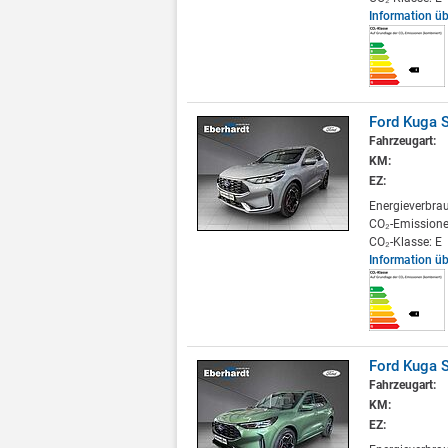
Information ü
Ford Kuga S
Fahrzeugart:
KM:
EZ:
Energieverbra
CO₂-Emissione
CO₂-Klasse: E
Information ü
Ford Kuga S
Fahrzeugart:
KM:
EZ: