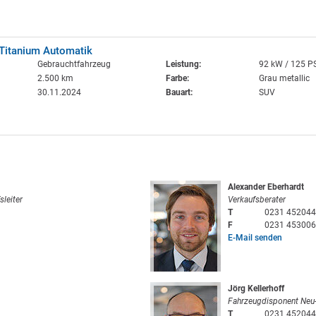
Titanium Automatik
Gebrauchtfahrzeug
Leistung:
92 kW / 125 P
2.500 km
Farbe:
Grau metallic
30.11.2024
Bauart:
SUV
Alexander Eberhardt
sleiter
Verkaufsberater
T
0231 452044
F
0231 453006
E-Mail senden
Jörg Kellerhoff
Fahrzeugdisponent Neu
T
0231 452044