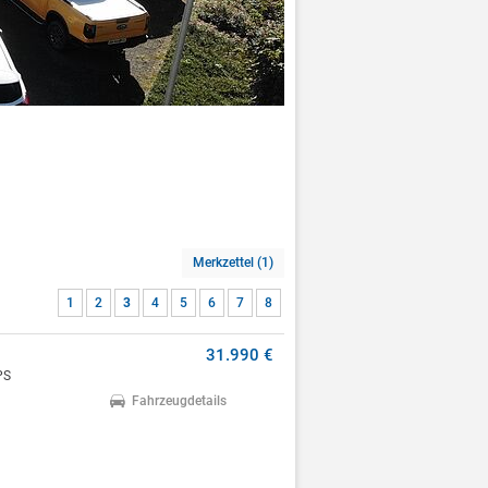
Merkzettel (1)
1
2
3
4
5
6
7
8
31.990 €
PS
Fahrzeugdetails