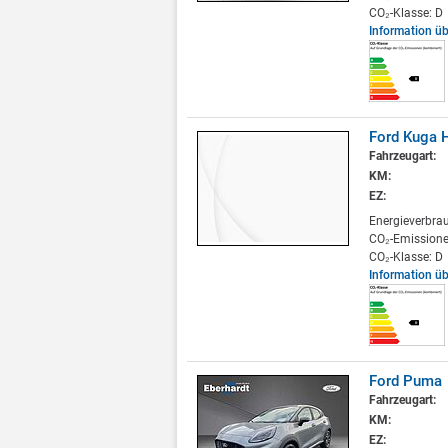
CO₂-Klasse: D
Information ü
Ford Kuga H
Fahrzeugart:
KM:
EZ:
Energieverbra
CO₂-Emissione
CO₂-Klasse: D
Information ü
Ford Puma
Fahrzeugart:
KM:
EZ: