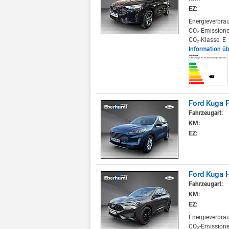
EZ:
Energieverbra
CO₂-Emissione
CO₂-Klasse: E
Information ü
Ford Kuga P
Fahrzeugart:
KM:
EZ:
Ford Kuga H
Fahrzeugart:
KM:
EZ:
Energieverbra
CO₂-Emissione