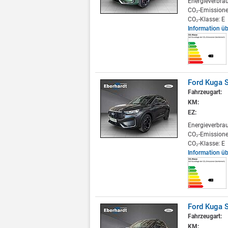
Energieverbra
CO₂-Emissione
CO₂-Klasse: E
Information ü
Ford Kuga S
Fahrzeugart:
KM:
EZ:
Energieverbra
CO₂-Emissione
CO₂-Klasse: E
Information ü
Ford Kuga S
Fahrzeugart:
KM: