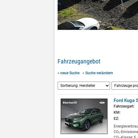
Fahrzeugangebot
«
neue Suche
«
Suche verändern
Ford Kuga S
Fahrzeugart:
KM:
EZ:
Energieverbra
CO₂-Emissione
CO₂-Klasse: E