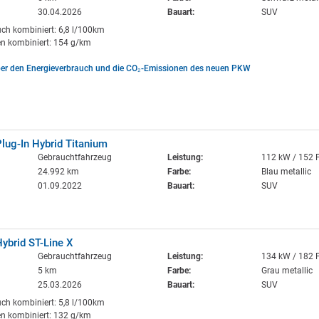
30.04.2026
Bauart:
SUV
uch kombiniert: 6,8 l/100km
n kombiniert: 154 g/km
ber den Energieverbrauch und die CO₂-Emissionen des neuen PKW
lug-In Hybrid Titanium
Gebrauchtfahrzeug
Leistung:
112 kW / 152 
24.992 km
Farbe:
Blau metallic
01.09.2022
Bauart:
SUV
ybrid ST-Line X
Gebrauchtfahrzeug
Leistung:
134 kW / 182 
5 km
Farbe:
Grau metallic
25.03.2026
Bauart:
SUV
uch kombiniert: 5,8 l/100km
n kombiniert: 132 g/km