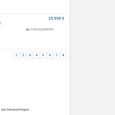
25.990 €
S
Fahrzeugdetails
1
2
3
4
5
6
7
8
- und Gebrauchtwagen