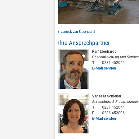
» zurück zur Übersicht
Ihre Ansprechpartner
Ralf Eberhardt
Geschäftsleitung und Servicel
T
0231 452044
E-Mail senden
Vanessa Schiebel
Servicebüro & Schadensman
T
0231 452044
F
0231 453006
E-Mail senden