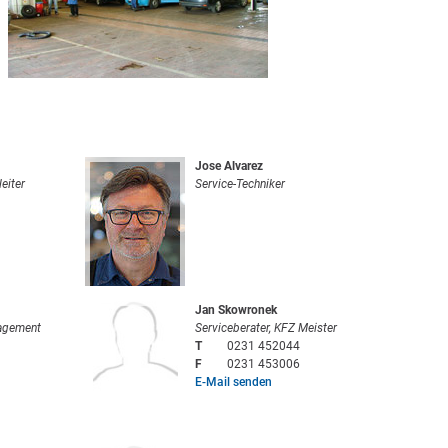
Jose Alvarez
eiter
Service-Techniker
Jan Skowronek
agement
Serviceberater, KFZ Meister
T
0231 452044
F
0231 453006
E-Mail senden