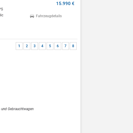
15.990 €
PS
ic
Fahrzeugdetails
1
2
3
4
5
6
7
8
- und Gebrauchtwagen