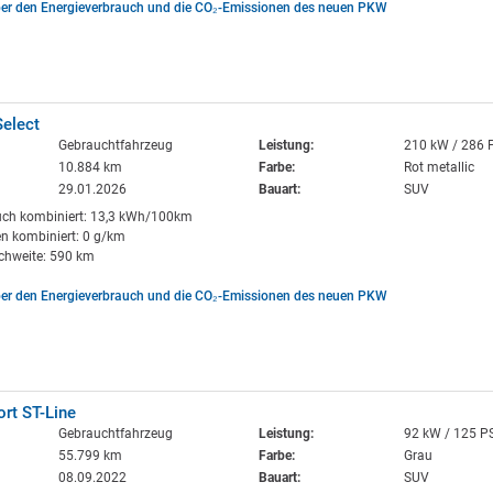
ber den Energieverbrauch und die CO₂-Emissionen des neuen PKW
Select
Gebrauchtfahrzeug
Leistung:
210 kW / 286 
10.884 km
Farbe:
Rot metallic
29.01.2026
Bauart:
SUV
uch kombiniert: 13,3 kWh/100km
n kombiniert: 0 g/km
ichweite: 590 km
ber den Energieverbrauch und die CO₂-Emissionen des neuen PKW
rt ST-Line
Gebrauchtfahrzeug
Leistung:
92 kW / 125 P
55.799 km
Farbe:
Grau
08.09.2022
Bauart:
SUV