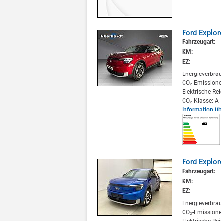
Ford Explo
Fahrzeugart:
KM:
EZ:
Energieverbra
CO₂-Emissione
Elektrische Re
CO₂-Klasse: A
Information ü
Ford Explor
Fahrzeugart:
KM:
EZ:
Energieverbra
CO₂-Emissione