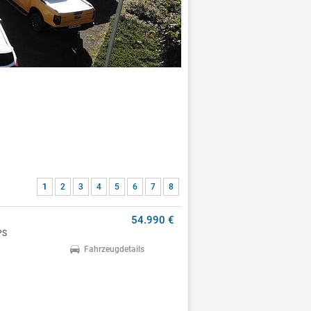
1
2
3
4
5
6
7
8
54.990 €
PS
Fahrzeugdetails