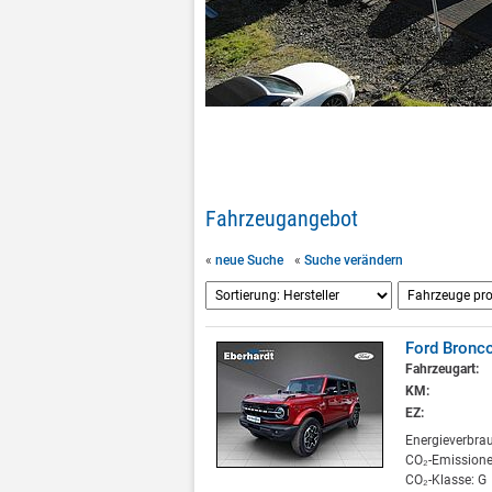
Fahrzeugangebot
«
neue Suche
«
Suche verändern
Ford Bronc
Fahrzeugart:
KM:
EZ:
Energieverbra
CO₂-Emissione
CO₂-Klasse: G