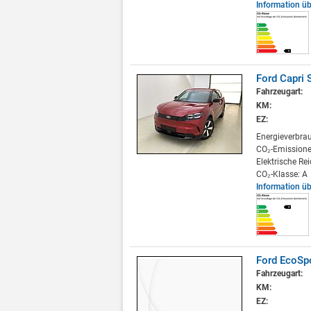
Information ü
Ford Capri 
Fahrzeugart:
KM:
EZ:
Energieverbra
CO₂-Emissione
Elektrische Re
CO₂-Klasse: A
Information ü
Ford EcoSpo
Fahrzeugart:
KM:
EZ: