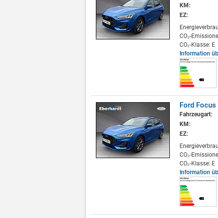
KM:
EZ:
Energieverbra
CO₂-Emissione
CO₂-Klasse: E
Information ü
Ford Focus 
Fahrzeugart:
KM:
EZ:
Energieverbra
CO₂-Emissione
CO₂-Klasse: E
Information ü