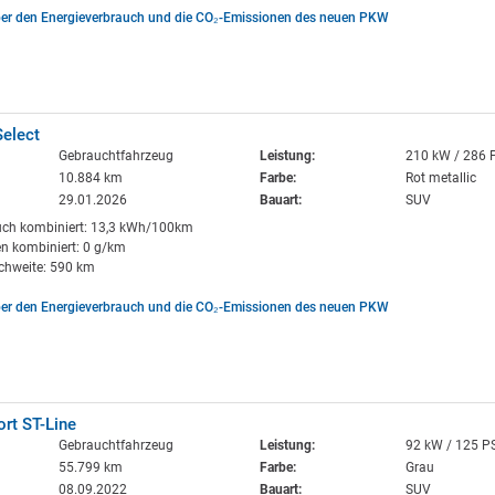
ber den Energieverbrauch und die CO₂-Emissionen des neuen PKW
Select
Gebrauchtfahrzeug
Leistung:
210 kW / 286 
10.884 km
Farbe:
Rot metallic
29.01.2026
Bauart:
SUV
uch kombiniert: 13,3 kWh/100km
n kombiniert: 0 g/km
ichweite: 590 km
ber den Energieverbrauch und die CO₂-Emissionen des neuen PKW
rt ST-Line
Gebrauchtfahrzeug
Leistung:
92 kW / 125 P
55.799 km
Farbe:
Grau
08.09.2022
Bauart:
SUV