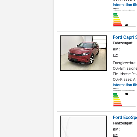
Information ü
Ford Capri 
Fahrzeugart:
KM:
EZ:
Energieverbra
CO₂-Emissione
Elektrische Re
CO₂-Klasse: A
Information ü
Ford EcoSpo
Fahrzeugart:
KM:
EZ: