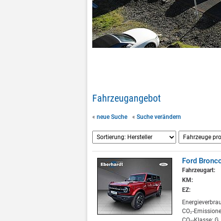
Fahrzeugangebot
«
neue Suche
«
Suche verändern
Ford Bronc
Fahrzeugart:
KM:
EZ:
Energieverbra
CO₂-Emissione
CO₂-Klasse: G