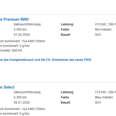
rer Premium RWD
Gebrauchtfahrzeug
Leistung:
210 kW / 286 
5.900 km
Farbe:
Rot metallic
31.03.2026
Bauart:
SUV
uch kombiniert: 15,4 kWh/100km
n kombiniert: 0 g/km
ichweite: 568 km
ber den Energieverbrauch und die CO₂-Emissionen des neuen PKW
er Select
Gebrauchtfahrzeug
Leistung:
210 kW / 286 
6.285 km
Farbe:
Blau metallic
06.01.2026
Bauart:
SUV
uch kombiniert: 14,0 kWh/100km
n kombiniert: 0 g/km