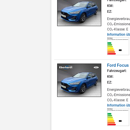
Fahrzeugart:
KM:
EZ:
Energieverbra
CO₂-Emissione
CO₂-Klasse: E
Information ü
Ford Focus 
Fahrzeugart:
KM:
EZ:
Energieverbra
CO₂-Emissione
CO₂-Klasse: E
Information ü