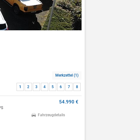
Merkzettel (1)
1
2
3
4
5
6
7
8
54.990 €
PS
Fahrzeugdetails