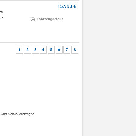
15.990 €
PS
ic
Fahrzeugdetails
1
2
3
4
5
6
7
8
- und Gebrauchtwagen