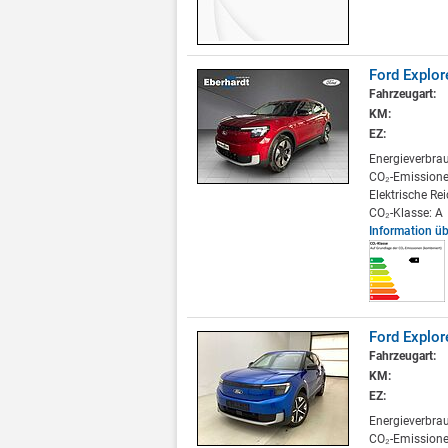
Ford Explo
Fahrzeugart:
KM:
EZ:
Energieverbra
CO₂-Emissione
Elektrische Re
CO₂-Klasse: A
Information ü
Ford Explor
Fahrzeugart:
KM:
EZ:
Energieverbra
CO₂-Emissione