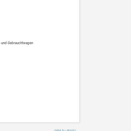
- und Gebrauchtwagen
cms by modix