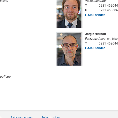
sleiter
Verkaufsberater
T
0231 452044
F
0231 453006
E-Mail senden
Jörg Kellerhoff
Fahrzeugdisponent Neu
T
0231 452044
E-Mail senden
ugpflege
Bs
Seite versenden
Seite drucken