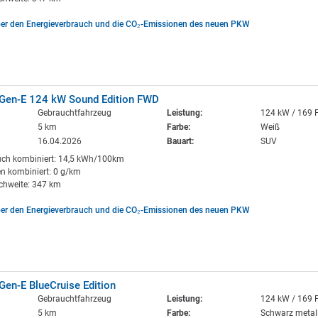
ber den Energieverbrauch und die CO₂-Emissionen des neuen PKW
Gen-E 124 kW Sound Edition FWD
Gebrauchtfahrzeug
Leistung:
124 kW / 169 
5 km
Farbe:
Weiß
16.04.2026
Bauart:
SUV
uch kombiniert: 14,5 kWh/100km
n kombiniert: 0 g/km
ichweite: 347 km
ber den Energieverbrauch und die CO₂-Emissionen des neuen PKW
en-E BlueCruise Edition
Gebrauchtfahrzeug
Leistung:
124 kW / 169 
5 km
Farbe:
Schwarz metall