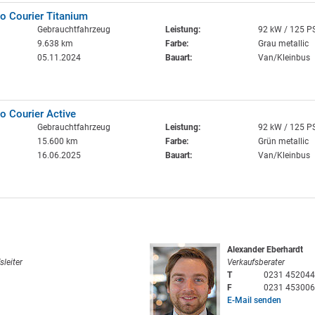
o Courier Titanium
Gebrauchtfahrzeug
Leistung:
92 kW / 125 P
9.638 km
Farbe:
Grau metallic
05.11.2024
Bauart:
Van/Kleinbus
o Courier Active
Gebrauchtfahrzeug
Leistung:
92 kW / 125 P
15.600 km
Farbe:
Grün metallic
16.06.2025
Bauart:
Van/Kleinbus
Alexander Eberhardt
sleiter
Verkaufsberater
T
0231 452044
F
0231 453006
E-Mail senden