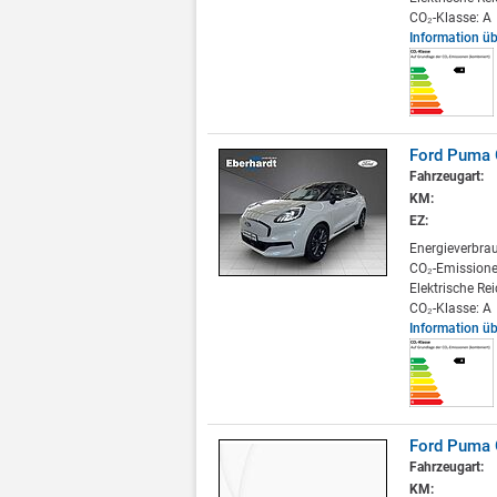
CO₂-Klasse: A
Information ü
Ford Puma 
Fahrzeugart:
KM:
EZ:
Energieverbra
CO₂-Emissione
Elektrische Re
CO₂-Klasse: A
Information ü
Ford Puma G
Fahrzeugart:
KM: