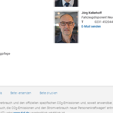
Jörg Kellerhoff
Fahrzeugdisponent Neu
T
0231 452044
E-Mail senden
ugpflege
Bs
Seite versenden
Seite drucken
verbrauch und den offiziellen spezifischen CO
-Emissionen und, soweit anwendbar
2
auch, die CO
-Emissionen und den Stromverbrauch neuer Personenkraftwagen" entn
2