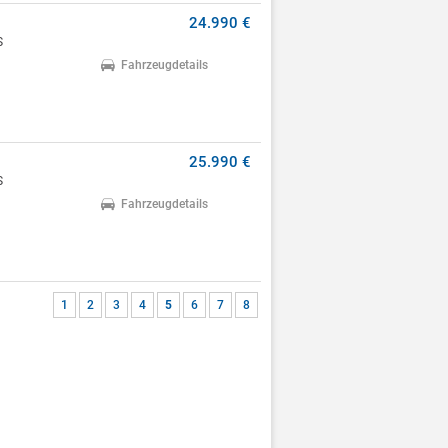
24.990 €
S
Fahrzeugdetails
25.990 €
S
Fahrzeugdetails
1
2
3
4
5
6
7
8