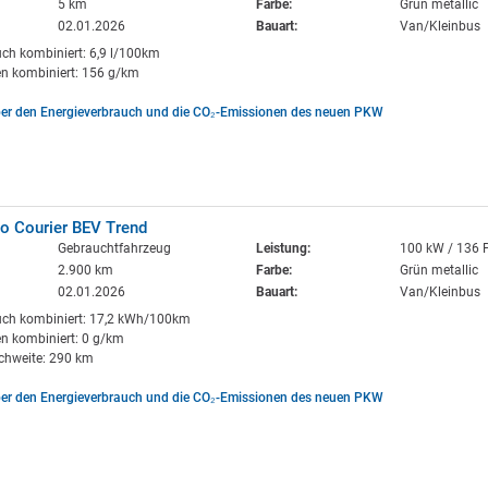
5 km
Farbe:
Grün metallic
02.01.2026
Bauart:
Van/Kleinbus
uch kombiniert: 6,9 l/100km
n kombiniert: 156 g/km
ber den Energieverbrauch und die CO₂-Emissionen des neuen PKW
o Courier BEV Trend
Gebrauchtfahrzeug
Leistung:
100 kW / 136 
2.900 km
Farbe:
Grün metallic
02.01.2026
Bauart:
Van/Kleinbus
uch kombiniert: 17,2 kWh/100km
n kombiniert: 0 g/km
ichweite: 290 km
ber den Energieverbrauch und die CO₂-Emissionen des neuen PKW