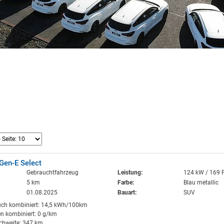
Gen-E Select
Gebrauchtfahrzeug
Leistung:
124 kW / 169 
5 km
Farbe:
Blau metallic
01.08.2025
Bauart:
SUV
uch kombiniert: 14,5 kWh/100km
n kombiniert: 0 g/km
ichweite: 347 km