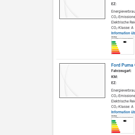
EZ:
Energieverbra
CO₂-Emissione
Elektrische Re
CO₂-Klasse: A
Information ü
Ford Puma G
Fahrzeugart:
KM:
EZ:
Energieverbra
CO₂-Emissione
Elektrische Re
CO₂-Klasse: A
Information ü