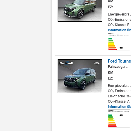
KM:
EZ:
Energieverbra
CO₂-Emissione
CO₂-Klasse: F
Information ü
Ford Tourne
Fahrzeugart:
KM:
EZ:
Energieverbra
CO₂-Emissione
Elektrische Re
CO₂-Klasse: A
Information ü