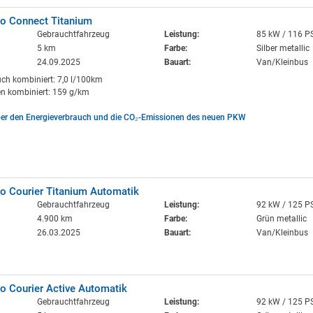
eo Connect Titanium
Gebrauchtfahrzeug
Leistung:
85 kW / 116 P
5 km
Farbe:
Silber metallic
24.09.2025
Bauart:
Van/Kleinbus
uch kombiniert: 7,0 l/100km
n kombiniert: 159 g/km
ber den Energieverbrauch und die CO₂-Emissionen des neuen PKW
o Courier Titanium Automatik
Gebrauchtfahrzeug
Leistung:
92 kW / 125 P
4.900 km
Farbe:
Grün metallic
26.03.2025
Bauart:
Van/Kleinbus
o Courier Active Automatik
Gebrauchtfahrzeug
Leistung:
92 kW / 125 P