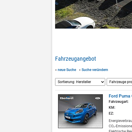
Fahrzeugangebot
«
neue Suche
«
Suche verändern
Ford Puma 
Fahrzeugart:
KM:
EZ:
Energieverbra
CO₂-Emissione
Elektrische Re