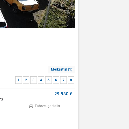
Merkzettel (1)
1
2
3
4
5
6
7
8
29.980 €
PS
Fahrzeugdetails