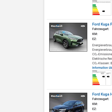
Ford Kuga P
Fahrzeugart:
KM:
EZ:
Energieverbra
Energieverbrau
CO₂-Emissione
Elektrische Re
CO₂-Klassen: B
Information ü
Ford Kuga H
Fahrzeugart:
KM:
EZ: