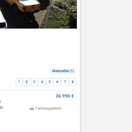
Merkzettel (1)
1
2
3
4
5
6
7
8
36.990 €
S
ic
Fahrzeugdetails