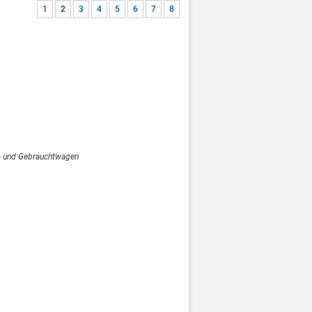
1
2
3
4
5
6
7
8
- und Gebrauchtwagen