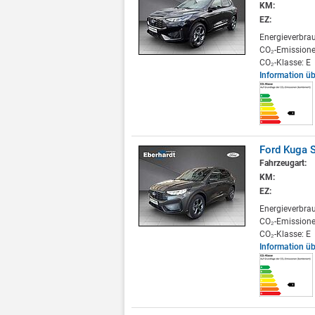
KM:
EZ:
Energieverbra
CO₂-Emissione
CO₂-Klasse: E
Information ü
Ford Kuga S
Fahrzeugart:
KM:
EZ:
Energieverbra
CO₂-Emissione
CO₂-Klasse: E
Information ü