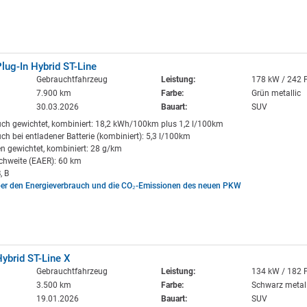
lug-In Hybrid ST-Line
Gebrauchtfahrzeug
Leistung:
178 kW / 242 
7.900 km
Farbe:
Grün metallic
30.03.2026
Bauart:
SUV
uch gewichtet, kombiniert: 18,2 kWh/100km plus 1,2 l/100km
ch bei entladener Batterie (kombiniert): 5,3 l/100km
n gewichtet, kombiniert: 28 g/km
ichweite (EAER): 60 km
, B
ber den Energieverbrauch und die CO₂-Emissionen des neuen PKW
ybrid ST-Line X
Gebrauchtfahrzeug
Leistung:
134 kW / 182 
3.500 km
Farbe:
Schwarz metall
19.01.2026
Bauart:
SUV