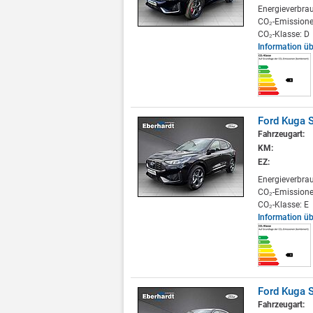
Energieverbra
CO₂-Emissione
CO₂-Klasse: D
Information ü
Ford Kuga S
Fahrzeugart:
KM:
EZ:
Energieverbra
CO₂-Emissione
CO₂-Klasse: E
Information ü
Ford Kuga S
Fahrzeugart: