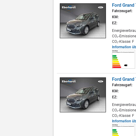
Ford Grand
Fahrzeugart:
KM:
EZ:
Energieverbra
CO₂-Emissione
CO₂-Klasse: F
Information ü
Ford Grand
Fahrzeugart:
KM:
EZ:
Energieverbra
CO₂-Emissione
CO₂-Klasse: F
Information ü