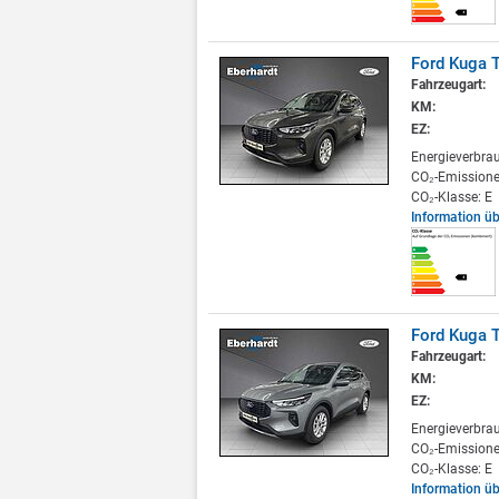
Ford Kuga 
Fahrzeugart:
KM:
EZ:
Energieverbra
CO₂-Emissione
CO₂-Klasse: E
Information ü
Ford Kuga 
Fahrzeugart:
KM:
EZ:
Energieverbra
CO₂-Emissione
CO₂-Klasse: E
Information ü