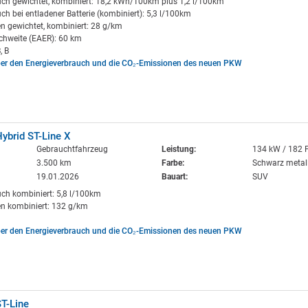
uch gewichtet, kombiniert: 18,2 kWh/100km plus 1,2 l/100km
ch bei entladener Batterie (kombiniert): 5,3 l/100km
n gewichtet, kombiniert: 28 g/km
ichweite (EAER): 60 km
, B
ber den Energieverbrauch und die CO₂-Emissionen des neuen PKW
ybrid ST-Line X
Gebrauchtfahrzeug
Leistung:
134 kW / 182 
3.500 km
Farbe:
Schwarz metall
19.01.2026
Bauart:
SUV
uch kombiniert: 5,8 l/100km
n kombiniert: 132 g/km
ber den Energieverbrauch und die CO₂-Emissionen des neuen PKW
T-Line