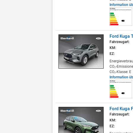
Information ü
Ford Kuga 
Fahrzeugart:
KM:
EZ:
Energieverbra
CO₂-Emissione
CO₂-Klasse: E
Information ü
Ford Kuga P
Fahrzeugart:
KM:
EZ: