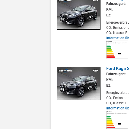
Fahrzeugart:
KM:
EZ:
Energieverbra
CO₂-Emissione
CO₂-Klasse: E
Information ü
Ford Kuga S
Fahrzeugart:
KM:
EZ:
Energieverbra
CO₂-Emissione
CO₂-Klasse: E
Information ü