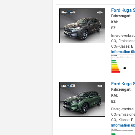
Ford Kuga S
Fahrzeugart:
KM:
EZ:
Energieverbra
CO₂-Emissione
CO₂-Klasse: E
Information ü
Ford Kuga S
Fahrzeugart:
KM:
EZ:
Energieverbra
CO₂-Emissione
CO₂-Klasse: E
Information ü