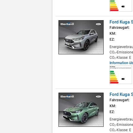
Ford Kuga S
Fahrzeugart:
KM:
EZ:
Energieverbra
CO₂-Emissione
CO₂-Klasse: E
Information ü
Ford Kuga S
Fahrzeugart:
KM:
EZ:
Energieverbra
CO₂-Emissione
CO₂-Klasse: E