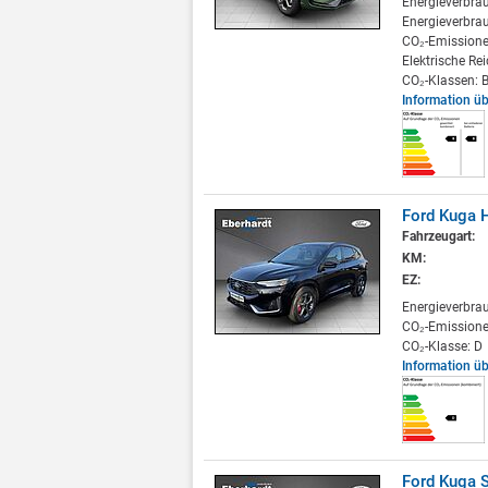
Energieverbra
Energieverbrau
CO₂-Emissione
Elektrische Re
CO₂-Klassen: B
Information ü
Ford Kuga H
Fahrzeugart:
KM:
EZ:
Energieverbra
CO₂-Emissione
CO₂-Klasse: D
Information ü
Ford Kuga S