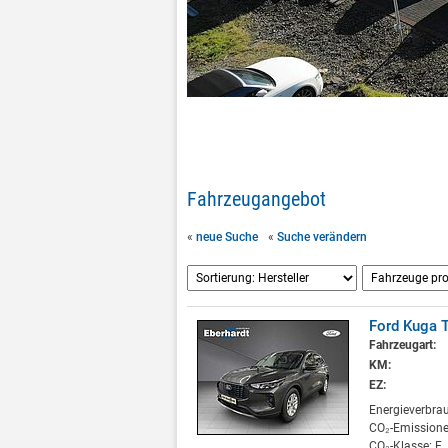
Fahrzeugangebot
«
neue Suche
«
Suche verändern
Ford Kuga 
Fahrzeugart:
KM:
EZ:
Energieverbra
CO₂-Emissione
CO₂-Klasse: E